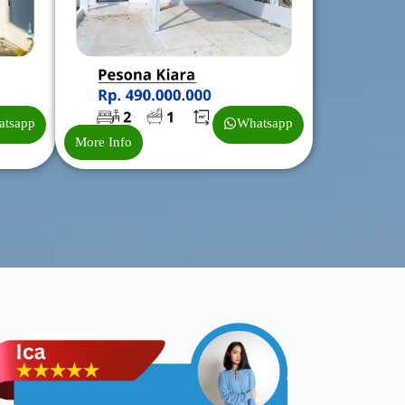
atsapp
Whatsapp
More Info