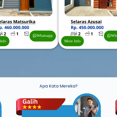
Whatsapp
Wh
Info
More Info
Apa Kata Mereka?