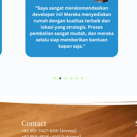
Contact
+62 851-7427-6331 (Annisa)
+62 858-8595-4001 (Lutviana)