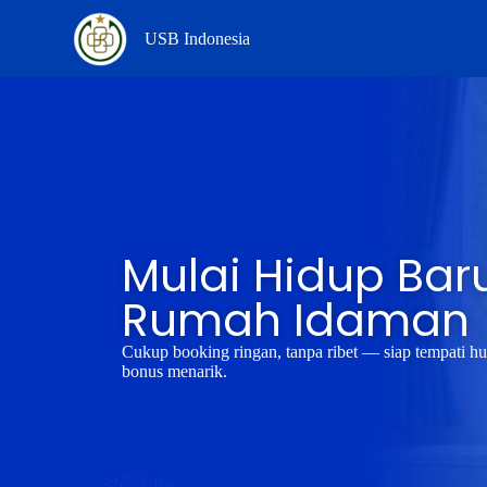
S
USB Indonesia
k
i
p
t
o
c
o
n
t
e
n
Mulai Hidup Baru
t
Rumah Idaman
Cukup booking ringan, tanpa ribet — siap tempati h
bonus menarik.