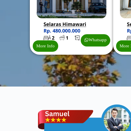
Whatsapp
More Info
More 