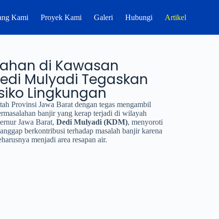
ang Kami
Proyek Kami
Galeri
Hubungi
Artikel
mahan di Kawasan
Dedi Mulyadi Tegaskan
siko Lingkungan
ntah Provinsi Jawa Barat dengan tegas mengambil
masalahan banjir yang kerap terjadi di wilayah
ernur Jawa Barat,
Dedi Mulyadi (KDM)
, menyoroti
ggap berkontribusi terhadap masalah banjir karena
harusnya menjadi area resapan air.