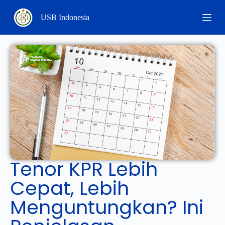
S
USB Indonesia
k
i
p
t
o
c
o
n
t
e
n
t
Tenor KPR Lebih
Cepat, Lebih
Menguntungkan? Ini