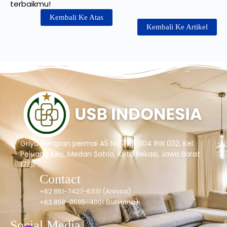
terbaikmu!
Kembali Ke Atas
Kembali Ke Artikel
Griya harapan permai A5 No.7 RT.004 RW.032, Kel.
Pejuang Kec. Medan Satria, Kota Bekasi, Jawa Barat
17131
Contact
+62 851-7427-6331 (Annisa)
+62 858-8595-4001 (Lutviana)
Social Media