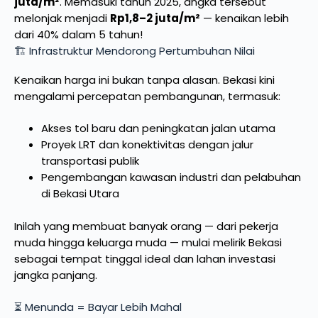
juta/m²
. Memasuki tahun 2025, angka tersebut
melonjak menjadi
Rp1,8–2 juta/m²
— kenaikan lebih
dari 40% dalam 5 tahun!
🏗️ Infrastruktur Mendorong Pertumbuhan Nilai
Kenaikan harga ini bukan tanpa alasan. Bekasi kini
mengalami percepatan pembangunan, termasuk:
Akses tol baru dan peningkatan jalan utama
Proyek LRT dan konektivitas dengan jalur
transportasi publik
Pengembangan kawasan industri dan pelabuhan
di Bekasi Utara
Inilah yang membuat banyak orang — dari pekerja
muda hingga keluarga muda — mulai melirik Bekasi
sebagai tempat tinggal ideal dan lahan investasi
jangka panjang.
⏳ Menunda = Bayar Lebih Mahal