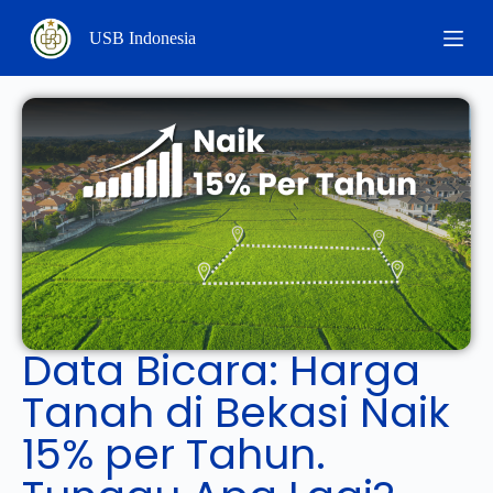
S
USB Indonesia
k
i
p
t
o
c
o
n
t
e
n
t
Data Bicara: Harga
Tanah di Bekasi Naik
15% per Tahun.