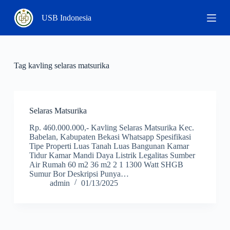
S
USB Indonesia
k
i
p
t
o
c
Tag
kavling selaras matsurika
o
n
t
e
Selaras Matsurika
n
t
Rp. 460.000.000,- Kavling Selaras Matsurika Kec.
Babelan, Kabupaten Bekasi Whatsapp Spesifikasi
Tipe Properti Luas Tanah Luas Bangunan Kamar
Tidur Kamar Mandi Daya Listrik Legalitas Sumber
Air Rumah 60 m2 36 m2 2 1 1300 Watt SHGB
Sumur Bor Deskripsi Punya…
admin
01/13/2025